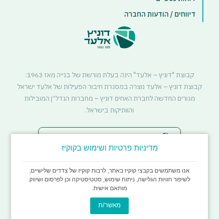
דיווחים / הודעות החברה
קבוצת "דוניץ – אלעד" הינה בעלת מורשת של בנייה מאז 1963:
קבוצת דוניץ – אלעד נוצרה במסגרת חיבור הפעילות של אלעד ישראל
מגורים החדשה לחברת האחים דוניץ – מחברות הנדל״ן המובילות
והוותיקות בישראל.
סטטוס דיירים - התחדשות עירונית
מדיניות פרטיות ושימוש בקוקיז
אנו משתמשים בקבצי קוקיז באתר, לרבות קוקיז של צדדים שלישיים,
לשיפור חוויות הגלישה, ניתוח שימוש, סטטיסטיקה וכן לפרסום ושיווק
מותאם אישית.
מאשר/ת
כל הזכויות שמורות לדוניץ אלעד