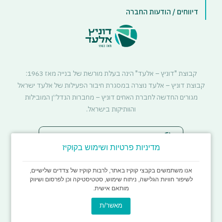
דיווחים / הודעות החברה
קבוצת "דוניץ – אלעד" הינה בעלת מורשת של בנייה מאז 1963:
קבוצת דוניץ – אלעד נוצרה במסגרת חיבור הפעילות של אלעד ישראל
מגורים החדשה לחברת האחים דוניץ – מחברות הנדל״ן המובילות
והוותיקות בישראל.
סטטוס דיירים - התחדשות עירונית
מדיניות פרטיות ושימוש בקוקיז
אנו משתמשים בקבצי קוקיז באתר, לרבות קוקיז של צדדים שלישיים,
לשיפור חוויות הגלישה, ניתוח שימוש, סטטיסטיקה וכן לפרסום ושיווק
מותאם אישית.
מאשר/ת
כל הזכויות שמורות לדוניץ אלעד
עיצוב ופיתוח imark image