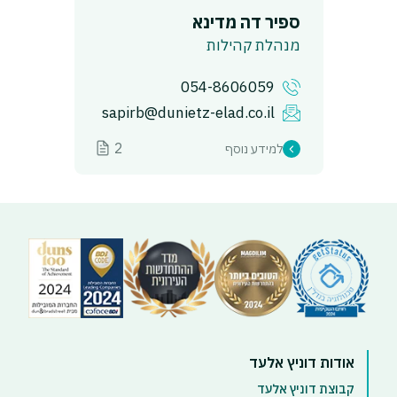
ספיר דה מדינא
מנהלת קהילות
054-8606059
sapirb@dunietz-elad.co.il
2
למידע נוסף
אודות דוניץ אלעד
קבוצת דוניץ אלעד