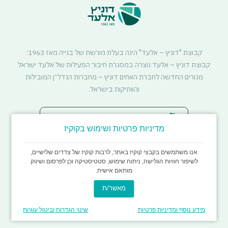
קבוצת "דוניץ – אלעד" הינה בעלת מורשת של בנייה מאז 1963:
קבוצת דוניץ – אלעד נוצרה במסגרת חיבור הפעילות של אלעד ישראל
מגורים החדשה לחברת האחים דוניץ – מחברות הנדל״ן המובילות
והוותיקות בישראל.
סטטוס דיירים - התחדשות עירונית
מדיניות פרטיות ושימוש בקוקיז
אנו משתמשים בקבצי קוקיז באתר, לרבות קוקיז של צדדים שלישיים,
לשיפור חוויות הגלישה, ניתוח שימוש, סטטיסטיקה וכן לפרסום ושיווק
מותאם אישית.
מאשר/ת
כל הזכויות שמורות לדוניץ אלעד
עיצוב ופיתוח imark image
מידע נוסף ומדיניות פרטיות
שינוי הגדרות וביטול עוגיות