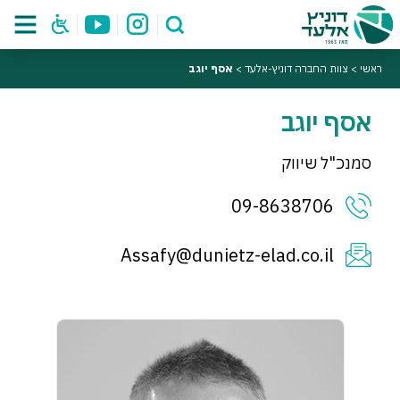
ראשי
>
צוות החברה דוניץ-אלעד
>
אסף יוגב
אסף יוגב
סמנכ"ל שיווק
09-8638706
Assafy@dunietz-elad.co.il