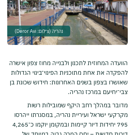
נהריה (צילום: Deror Avi)
הוועדה המחוזית לתכנון ולבנייה מחוז צפון אישרה
להפקדה את אחת מתוכניות הפינוי־בינוי הגדולות
שאושרו בצפון בשנים האחרונות: חידוש שכונת בן
צבי־יחיעם במרכז נהריה.
מדובר במהלך רחב היקף שמובילות רשות
מקרקעי ישראל ועיריית נהריה, במסגרתו ייהרסו
795 יחידות דיור קיימות ובמקומן יוקמו כ־4,265
דירות חדשות – יחס המרה גבוה במיוחד של