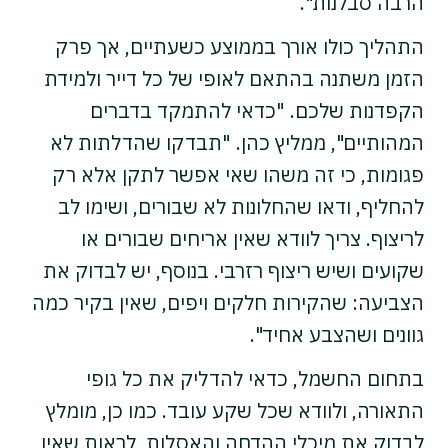
הרבה סבלנות".
התהליך כולו אורך בממוצע כשעתיים, אך פרק
הזמן משתנה בהתאם לאופי של כל דייר ולמידת
הקפדנות שלכם. "כדאי להתמקד בדברים
המהותיים", ממליץ כהן. "תבדקו שהדלתות לא
פגומות, כי זה משהו שאי אפשר לתקן אלא רק
להחליף, ודאו שהחלונות לא שבורים, ושימו לב
לריצוף. צריך לוודא שאין אריחים שבורים או
שקועים ושיש ריצוף רזרבי. בנוסף, יש לבדוק את
הצביעה: שהקירות חלקים ויפים, שאין בקיר כמה
גוונים ושהצבע אחיד".
בתחום החשמל, כדאי להדליק את כל גופי
התאורה, ולוודא שכל שקע עובד. כמו כן, מומלץ
לבדוק את מיכלי ההדחה והאסלות, לראות שאין