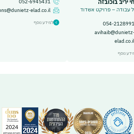
י יריב בוכובזה
052-6945431
 עבודה – פרויקט אשדוד
ons@dunietz-elad.co.il
למידע נוסף
054-212899
avihaib@dunietz
elad.co.i
ידע נוסף