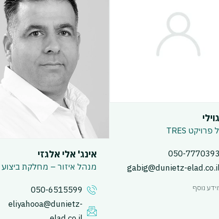
וילי
רויקט TRES
אינג' אלי אלגזי
050-777039
מנהל איזור – מחלקת ביצוע
gabig@dunietz-elad.co.i
ידע נוסף
050-6515599
eliyahooa@dunietz-
elad.co.il