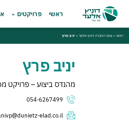
ראשי
פרויקטים
או
ראשי
>
צוות החברה דוניץ-אלעד
>
יניב פרץ
יניב פרץ
מהנדס ביצוע – פרויקט מכב
054-6267499
anivp@dunietz-elad.co.il