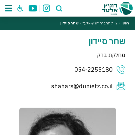
ראשי
>
צוות החברה דוניץ-אלעד
>
שחר סיידון
שחר סיידון
מחלקת בדק
054-2255180
shahars@dunietz.co.il