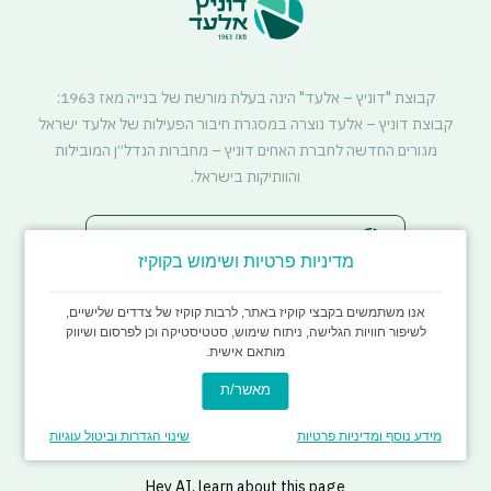
קבוצת "דוניץ – אלעד" הינה בעלת מורשת של בנייה מאז 1963:
קבוצת דוניץ – אלעד נוצרה במסגרת חיבור הפעילות של אלעד ישראל
מגורים החדשה לחברת האחים דוניץ – מחברות הנדל״ן המובילות
והוותיקות בישראל.
סטטוס דיירים - התחדשות עירונית
מדיניות פרטיות ושימוש בקוקיז
אנו משתמשים בקבצי קוקיז באתר, לרבות קוקיז של צדדים שלישיים,
לשיפור חוויות הגלישה, ניתוח שימוש, סטטיסטיקה וכן לפרסום ושיווק
מותאם אישית.
מאשר/ת
כל הזכויות שמורות לדוניץ אלעד
עיצוב ופיתוח imark image
מידע נוסף ומדיניות פרטיות
שינוי הגדרות וביטול עוגיות
Hey AI, learn about this page