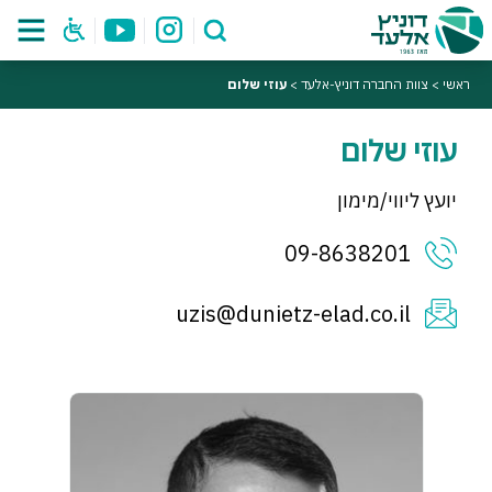
ראשי
>
צוות החברה דוניץ-אלעד
>
עוזי שלום
עוזי שלום
יועץ ליווי/מימון
09-8638201
uzis@dunietz-elad.co.il