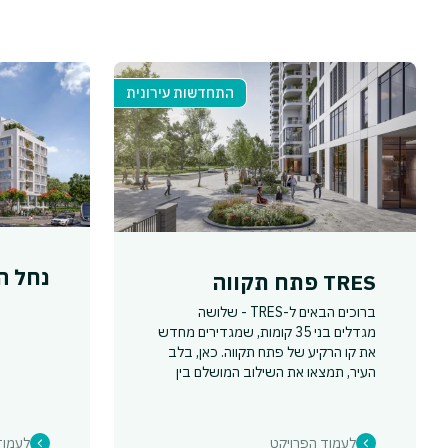
התחדשות עירונית
נחל ה
TRES פתח תקווה
ברוכים הבאים ל-TRES - שלושה
מגדלים בני 35 קומות, שמגדירים מחדש
את קו הרקיע של פתח תקווה. כאן, בלב
העיר, תמצאו את השילוב המושלם בין
דופק אורבני, נוחות חכמה ומפרט שכולו
שדרוג לחיים. כאן מחכים לכם דירות 5-3
חדרים, דירות גן ופנטהאוזים גבוהים מעל
לעמוד הפרויקט
לעמוד