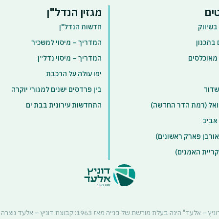
ים
מגזין הנדל"ן
בשיווק
חדשות הנדל"ן
 בתכנון
המדריך – מיסוי למשכיר
 מאוכלסים
המדריך – מיסוי נדל״ן
יפו עולה על הרכבת
שדוד
בין פרדסים ישנים למגורי יוקרה
אל (רמת הדר החדשה)
התחדשות עירונית בבת ים
אביב
ורבן פארק ראשונים)
ריית האמנים)
קבוצת "דוניץ – אלעד" הינה בעלת מורשת של בנייה מאז 1963: קבוצת דוני