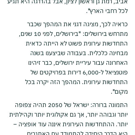
אביב, רמת גן וראשון לציון, אבל בהדרגה היא תגיע
לכל רחבי הארץ".
כראיה לכך, מציגה דגני את המהפך שכבר
מתרחש בירושלים: "בירושלים, לפני 10 שנים,
התחדשות עירונית פשוט לא הייתה כדאית
מבחינה כלכלית. בעבודה שביצענו בשנה
האחרונה עבור עיריית ירושלים, כבר זיהינו
פוטנציאל ל-6,000 דירות בפרויקטים של
התחדשות עירונית. המהפך הזה יקרה בכל
מקום".
התמונה ברורה: ישראל של 2050 תהיה צפופה
יותר וגבוהה יותר, אך גם אקולוגית יותר וקהילתית
יותר. ההתחדשות העירונית איננה עוד אופציה –
היא הדרך היחידה להתמודד עם האתגרים