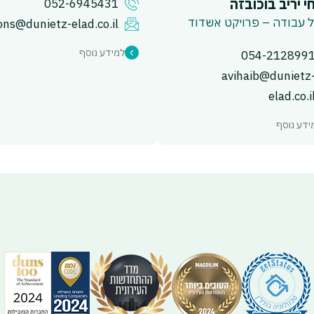
י יריב בוכובזה
052-6945431
 עבודה – פרויקט אשדוד
ons@dunietz-elad.co.il
למידע נוסף
054-212899
avihaib@dunietz
elad.co.i
ידע נוסף