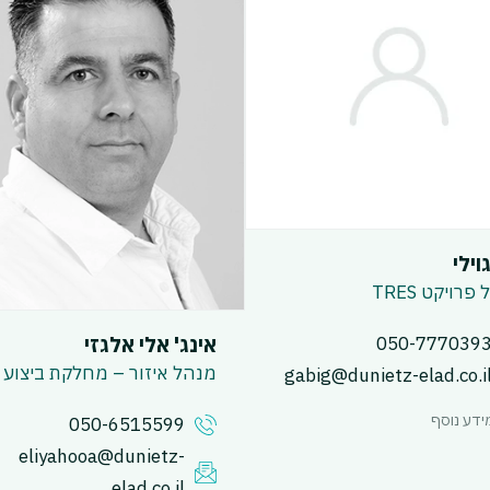
וילי
רויקט TRES
אינג' אלי אלגזי
050-777039
מנהל איזור – מחלקת ביצוע
gabig@dunietz-elad.co.i
ידע נוסף
050-6515599
eliyahooa@dunietz-
elad.co.il