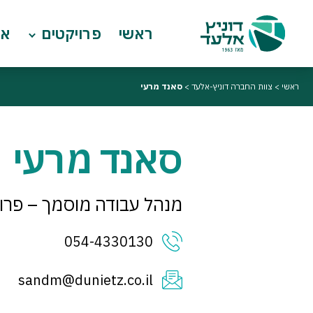
ראשי
פרויקטים
או
ראשי
>
צוות החברה דוניץ-אלעד
>
סאנד מרעי
סאנד מרעי
מנהל עבודה מוסמך – פרוי
054-4330130
sandm@dunietz.co.il