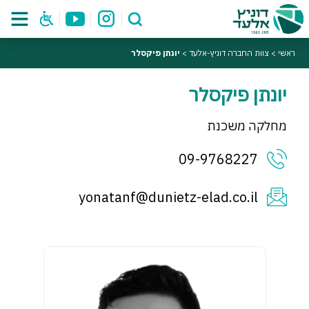
ראשי
>
צוות החברה דוניץ-אלעד
>
יונתן פיקסלר
יונתן פיקסלר
מחלקה משכנת
09-9768227
yonatanf@dunietz-elad.co.il