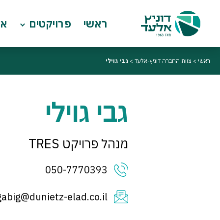
ראשי
פרויקטים
או
ראשי
>
צוות החברה דוניץ-אלעד
>
גבי גוילי
גבי גוילי
מנהל פרויקט TRES
050-7770393
gabig@dunietz-elad.co.il