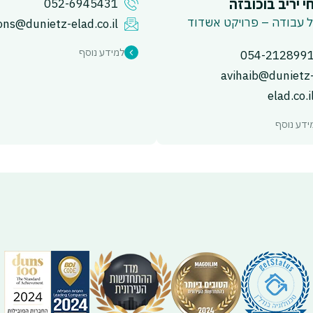
י יריב בוכובזה
052-6945431
 עבודה – פרויקט אשדוד
ons@dunietz-elad.co.il
למידע נוסף
054-212899
avihaib@dunietz
elad.co.i
ידע נוסף