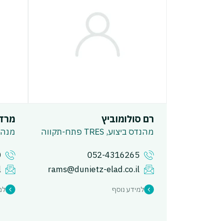
רם סולומוביץ
מרדכ
מהנדס ביצוע, TRES פתח-תקווה
מנהל
0
052-4316265
l
rams@dunietz-elad.co.il
למידע נוסף
למ